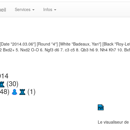
eil
Services
Infos
[Date "2014.03.06"] [Round "4"] [White "Badeaux, Yan"] [Black "Roy-Lefr
Bd2 Bxd2+ 5. Nxd2 O-O 6. Ngf3 d6 7. c3 c5 8. Qb3 h6 9. Nh4 Kh7 10. B
014
(30)
248)
(1)
Le visualiseur de