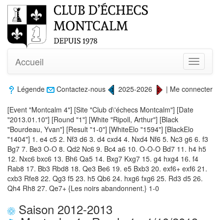
Accueil
Toggle
navigati
Légende
Contactez-nous
2025-2026
|
Me connecter
[Event "Montcalm 4"] [Site "Club d\'échecs Montcalm"] [Date
"2013.01.10"] [Round "1"] [White "Ripoll, Arthur"] [Black
"Bourdeau, Yvan"] [Result "1-0"] [WhiteElo "1594"] [BlackElo
"1404"] 1. e4 c5 2. Nf3 d6 3. d4 cxd4 4. Nxd4 Nf6 5. Nc3 g6 6. f3
Bg7 7. Be3 O-O 8. Qd2 Nc6 9. Bc4 a6 10. O-O-O Bd7 11. h4 h5
12. Nxc6 bxc6 13. Bh6 Qa5 14. Bxg7 Kxg7 15. g4 hxg4 16. f4
Rab8 17. Bb3 Rbd8 18. Qe3 Be6 19. e5 Bxb3 20. exf6+ exf6 21.
cxb3 Rfe8 22. Qg3 f5 23. h5 Qb6 24. hxg6 fxg6 25. Rd3 d5 26.
Qh4 Rh8 27. Qe7+ {Les noirs abandonnent.} 1-0
Saison 2012-2013