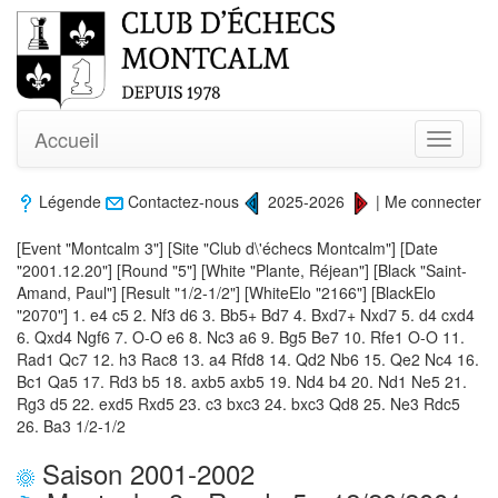
Accueil
Toggle
navigati
Légende
Contactez-nous
2025-2026
|
Me connecter
[Event "Montcalm 3"] [Site "Club d\'échecs Montcalm"] [Date
"2001.12.20"] [Round "5"] [White "Plante, Réjean"] [Black "Saint-
Amand, Paul"] [Result "1/2-1/2"] [WhiteElo "2166"] [BlackElo
"2070"] 1. e4 c5 2. Nf3 d6 3. Bb5+ Bd7 4. Bxd7+ Nxd7 5. d4 cxd4
6. Qxd4 Ngf6 7. O-O e6 8. Nc3 a6 9. Bg5 Be7 10. Rfe1 O-O 11.
Rad1 Qc7 12. h3 Rac8 13. a4 Rfd8 14. Qd2 Nb6 15. Qe2 Nc4 16.
Bc1 Qa5 17. Rd3 b5 18. axb5 axb5 19. Nd4 b4 20. Nd1 Ne5 21.
Rg3 d5 22. exd5 Rxd5 23. c3 bxc3 24. bxc3 Qd8 25. Ne3 Rdc5
26. Ba3 1/2-1/2
Saison 2001-2002