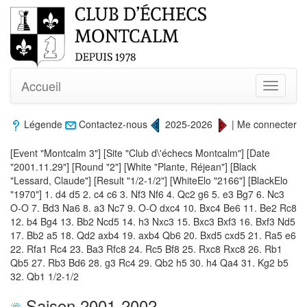
Accueil
Toggle
navigati
Légende
Contactez-nous
2025-2026
|
Me connecter
[Event "Montcalm 3"] [Site "Club d\'échecs Montcalm"] [Date
"2001.11.29"] [Round "2"] [White "Plante, Réjean"] [Black
"Lessard, Claude"] [Result "1/2-1/2"] [WhiteElo "2166"] [BlackElo
"1970"] 1. d4 d5 2. c4 c6 3. Nf3 Nf6 4. Qc2 g6 5. e3 Bg7 6. Nc3
O-O 7. Bd3 Na6 8. a3 Nc7 9. O-O dxc4 10. Bxc4 Be6 11. Be2 Rc8
12. b4 Bg4 13. Bb2 Ncd5 14. h3 Nxc3 15. Bxc3 Bxf3 16. Bxf3 Nd5
17. Bb2 a5 18. Qd2 axb4 19. axb4 Qb6 20. Bxd5 cxd5 21. Ra5 e6
22. Rfa1 Rc4 23. Ba3 Rfc8 24. Rc5 Bf8 25. Rxc8 Rxc8 26. Rb1
Qb5 27. Rb3 Bd6 28. g3 Rc4 29. Qb2 h5 30. h4 Qa4 31. Kg2 b5
32. Qb1 1/2-1/2
Saison 2001-2002