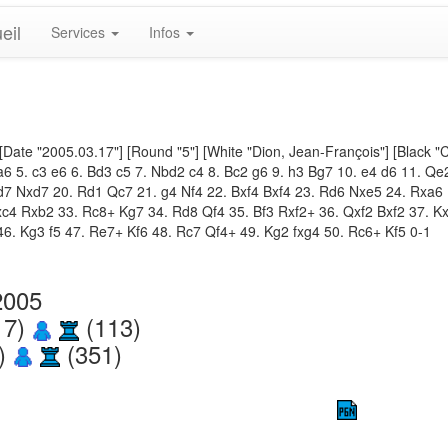
eil
Services
Infos
[Date "2005.03.17"] [Round "5"] [White "Dion, Jean-François"] [Black "C
3 a6 5. c3 e6 6. Bd3 c5 7. Nbd2 c4 8. Bc2 g6 9. h3 Bg7 10. e4 d6 11.
7 Nxd7 20. Rd1 Qc7 21. g4 Nf4 22. Bxf4 Bxf4 23. Rd6 Nxe5 24. Rxa6 
c4 Rxb2 33. Rc8+ Kg7 34. Rd8 Qf4 35. Bf3 Rxf2+ 36. Qxf2 Bxf2 37. K
6. Kg3 f5 47. Re7+ Kf6 48. Rc7 Qf4+ 49. Kg2 fxg4 50. Rc6+ Kf5 0-1
2005
17)
(113)
6)
(351)