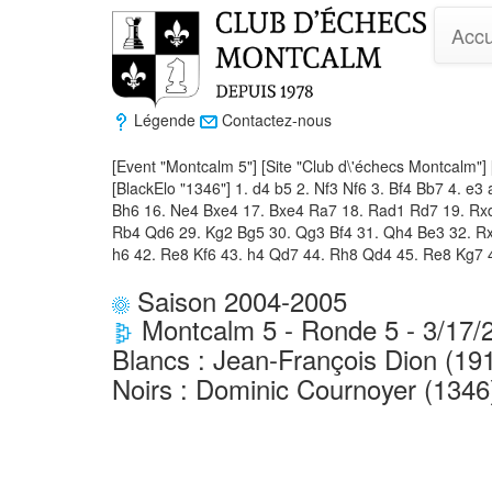
Accu
Légende
Contactez-nous
[Event "Montcalm 5"] [Site "Club d\'échecs Montcalm"] 
[BlackElo "1346"] 1. d4 b5 2. Nf3 Nf6 3. Bf4 Bb7 4. e
Bh6 16. Ne4 Bxe4 17. Bxe4 Ra7 18. Rad1 Rd7 19. Rxd
Rb4 Qd6 29. Kg2 Bg5 30. Qg3 Bf4 31. Qh4 Be3 32. Rx
h6 42. Re8 Kf6 43. h4 Qd7 44. Rh8 Qd4 45. Re8 Kg7 4
Saison 2004-2005
Montcalm 5 - Ronde 5 - 3/17/
Blancs : Jean-François Dion (19
Noirs : Dominic Cournoyer (134