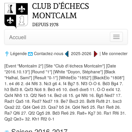
Accueil
Toggle
navigati
Légende
Contactez-nous
2025-2026
|
Me connecter
[Event "Montcalm 2"] [Site "Club d\'échecs Montcalm"] [Date
"2016.10.13"] [Round "1"] [White "Doyon, Stéphane"] [Black
"Halhal, Sami"] [Result "0-1"] [WhiteElo "1852"] [BlackElo "1808"]
1. e4 d6 2. d4 Nf6 3. Nc3 g6 4. f4 Bg7 5. Nf3 O-O 6. Bd3 Bg4 7.
h3 Bxf3 8. Qxf3 Nc6 9. Be3 e5 10. dxe5 dxe5 11. O-O exf4 12.
Qxf4 Nh5 13. Qf2 Ne5 14. Be2 c6 15. g4 Nf6 16. Bg5 Ned7 17.
Rad1 Qa5 18. Rxd7 Nxd7 19. Be7 Bxc3 20. Bxf8 Rxf8 21. bxc3
Qxa2 22. Qd4 Qe6 23. Qxa7 b5 24. Qd4 Ne5 25. Ra1 Re8 26.
Ra7 Qf6 27. Qf2 Qg5 28. Bd3 Re6 29. Ra8+ Kg7 30. Ra1 Rf6 31.
Qg2 Qe3+ 32. Kh1 Rf2 0-1
Saison 2016-2017