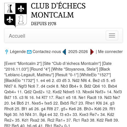
Accueil
Toggle
navigati
Légende
Contactez-nous
2025-2026
|
Me connecter
[Event "Montcalm 2"] [Site "Club d\'échecs Montcalm"] [Date
"2016.11.03"] [Round "4"] [White "Stoyanova, Stela"] [Black
"Leblanc-Legault, Mathieu"] [Result "0-1"] [WhiteElo "1527"]
[BlackElo "1732"] 1. e4 e6 2. d3 d5 3. Nd2 Nf6 4. Be2 c5 5. e5
Nfd7 6. Ngf3 Nc6 7. d4 cxd4 8. Nb3 Bb4+ 9. Bd2 Qb6 10. Bxb4
Qxb4+ 11. Qd2 Qxd2+ 12. Kxd2 Ndxe5 13. Nbxd4 Nxf3+ 14. Nxf3
Bd7 15. c3 f6 16. h4 Kf7 17. Rac1 e5 18. Ne1 Rac8 19. Nd3 Ne7
20. b4 Bb5 21. Nxe5+ fxe5 22. Bxb5 Rc7 23. Rhe1 Kf6 24. g3
Rhc8 25. Bf1 a6 26. g4 Rf8 27. g5+ Ke6 28. Bh3+ Kd6 29. Rf1
Ng6 30. h5 Nf4 31. Bg4 e4 32. f3 e3+ 33. Kxe3 Re7+ 34. Kd2
Re2+ 35. Kd1 Rxa2 36. Rc2 Ra1+ 37. Rc1 Ra3 38. Kd2 Re8 39.
Rf2 Re5 40. h6 g6 41. Rb1 Ra2+ 0-1