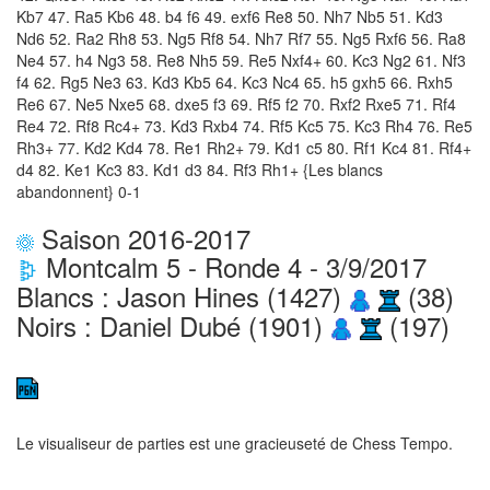
Kb7 47. Ra5 Kb6 48. b4 f6 49. exf6 Re8 50. Nh7 Nb5 51. Kd3
Nd6 52. Ra2 Rh8 53. Ng5 Rf8 54. Nh7 Rf7 55. Ng5 Rxf6 56. Ra8
Ne4 57. h4 Ng3 58. Re8 Nh5 59. Re5 Nxf4+ 60. Kc3 Ng2 61. Nf3
f4 62. Rg5 Ne3 63. Kd3 Kb5 64. Kc3 Nc4 65. h5 gxh5 66. Rxh5
Re6 67. Ne5 Nxe5 68. dxe5 f3 69. Rf5 f2 70. Rxf2 Rxe5 71. Rf4
Re4 72. Rf8 Rc4+ 73. Kd3 Rxb4 74. Rf5 Kc5 75. Kc3 Rh4 76. Re5
Rh3+ 77. Kd2 Kd4 78. Re1 Rh2+ 79. Kd1 c5 80. Rf1 Kc4 81. Rf4+
d4 82. Ke1 Kc3 83. Kd1 d3 84. Rf3 Rh1+ {Les blancs
abandonnent} 0-1
Saison 2016-2017
Montcalm 5 - Ronde 4 - 3/9/2017
Blancs : Jason Hines (1427)
(38)
Noirs : Daniel Dubé (1901)
(197)
Le visualiseur de parties est une gracieuseté de
Chess Tempo
.