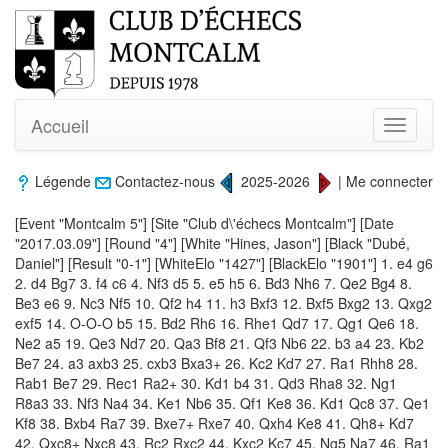
Accueil
Toggle
navigati
Légende
Contactez-nous
2025-2026
|
Me connecter
[Event "Montcalm 5"] [Site "Club d\'échecs Montcalm"] [Date
"2017.03.09"] [Round "4"] [White "Hines, Jason"] [Black "Dubé,
Daniel"] [Result "0-1"] [WhiteElo "1427"] [BlackElo "1901"] 1. e4 g6
2. d4 Bg7 3. f4 c6 4. Nf3 d5 5. e5 h5 6. Bd3 Nh6 7. Qe2 Bg4 8.
Be3 e6 9. Nc3 Nf5 10. Qf2 h4 11. h3 Bxf3 12. Bxf5 Bxg2 13. Qxg2
exf5 14. O-O-O b5 15. Bd2 Rh6 16. Rhe1 Qd7 17. Qg1 Qe6 18.
Ne2 a5 19. Qe3 Nd7 20. Qa3 Bf8 21. Qf3 Nb6 22. b3 a4 23. Kb2
Be7 24. a3 axb3 25. cxb3 Bxa3+ 26. Kc2 Kd7 27. Ra1 Rhh8 28.
Rab1 Be7 29. Rec1 Ra2+ 30. Kd1 b4 31. Qd3 Rha8 32. Ng1
R8a3 33. Nf3 Na4 34. Ke1 Nb6 35. Qf1 Ke8 36. Kd1 Qc8 37. Qe1
Kf8 38. Bxb4 Ra7 39. Bxe7+ Rxe7 40. Qxh4 Ke8 41. Qh8+ Kd7
42. Qxc8+ Nxc8 43. Rc2 Rxc2 44. Kxc2 Kc7 45. Ng5 Na7 46. Ra1