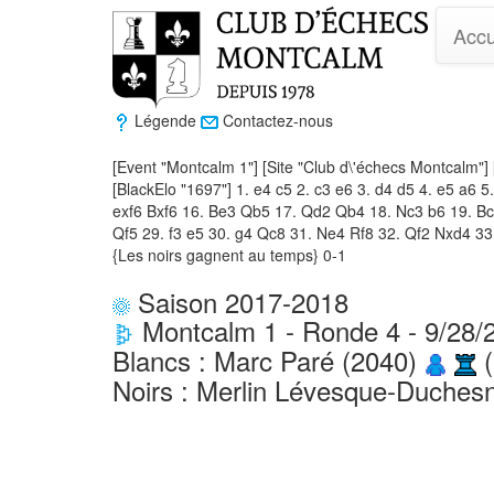
Accu
Légende
Contactez-nous
[Event "Montcalm 1"] [Site "Club d\'échecs Montcalm"] 
[BlackElo "1697"] 1. e4 c5 2. c3 e6 3. d4 d5 4. e5 a
exf6 Bxf6 16. Be3 Qb5 17. Qd2 Qb4 18. Nc3 b6 19. B
Qf5 29. f3 e5 30. g4 Qc8 31. Ne4 Rf8 32. Qf2 Nxd4 3
{Les noirs gagnent au temps} 0-1
Saison 2017-2018
Montcalm 1 - Ronde 4 - 9/28/
Blancs : Marc Paré (2040)
(
Noirs : Merlin Lévesque-Duches