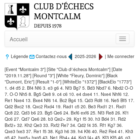
Accueil
Toggle
navigati
Légende
Contactez-nous
2025-2026
|
Me connecter
[Event "Montcalm 3"] [Site "Club d\'échecs Montcalm"] [Date
"2019.11.28"] [Round "3"] [White "Fleury, Dominic"] [Black
"Dumont, Eric"] [Result "1-0"] [WhiteElo "1372"] [BlackElo "1773"]
1. d4 d5 2. Bf4 Nf6 3. e3 g6 4. Nf3 Bg7 5. Bd3 Nbd7 6. Nbd2 O-O
7. O-O Nh5 8. Bg5 Qe8 9. c4 c6 10. e4 dxe4 11. Nxe4 Nhf6 12.
Re1 Nxe4 13. Bxe4 Nf6 14. Bc2 Bg4 15. Qd3 Rd8 16. Ne5 Bf5 17.
Qd2 Bxc2 18. Qxc2 Rxd4 19. Rad1 c5 20. Be3 Rxd1 21. Rxd1
Qc8 22. Qd3 b6 23. Bg5 Qe6 24. Bxf6 exf6 25. Nf3 Re8 26. Kf1
Qc6 27. Qd7 Qe6 28. b3 Qe2+ 29. Kg1 f5 30. h3 Bd4 31. Rd2
Bxf2+ 32. Kh2 Qe3 33. Rxf2 Re7 34. Qd2 f4 35. Rf1 Kg7 36.
Qxe3 fxe3 37. Re1 f5 38. Kg3 h6 39. h4 Kf6 40. Re2 Re4 41. Kh3
g5 42. hxg5+ hxg5 43. Ne1 Rh4+ 44. Kg3 f4+ 45. Kf3 Kf5 46. g3