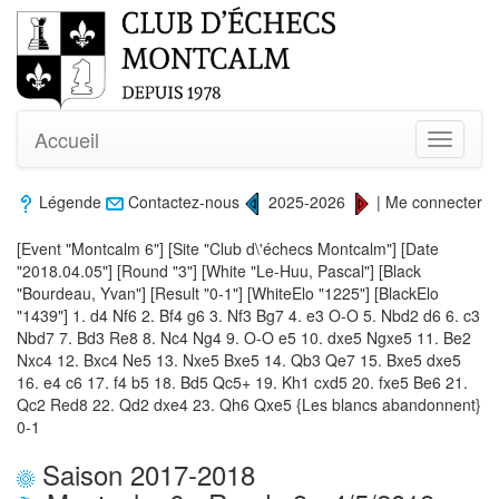
Accueil
Toggle
navigati
Légende
Contactez-nous
2025-2026
|
Me connecter
[Event "Montcalm 6"] [Site "Club d\'échecs Montcalm"] [Date
"2018.04.05"] [Round "3"] [White "Le-Huu, Pascal"] [Black
"Bourdeau, Yvan"] [Result "0-1"] [WhiteElo "1225"] [BlackElo
"1439"] 1. d4 Nf6 2. Bf4 g6 3. Nf3 Bg7 4. e3 O-O 5. Nbd2 d6 6. c3
Nbd7 7. Bd3 Re8 8. Nc4 Ng4 9. O-O e5 10. dxe5 Ngxe5 11. Be2
Nxc4 12. Bxc4 Ne5 13. Nxe5 Bxe5 14. Qb3 Qe7 15. Bxe5 dxe5
16. e4 c6 17. f4 b5 18. Bd5 Qc5+ 19. Kh1 cxd5 20. fxe5 Be6 21.
Qc2 Red8 22. Qd2 dxe4 23. Qh6 Qxe5 {Les blancs abandonnent}
0-1
Saison 2017-2018