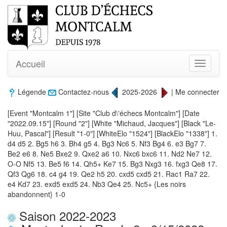
Accueil
Toggle
navigati
Légende
Contactez-nous
2025-2026
|
Me connecter
[Event "Montcalm 1"] [Site "Club d\'échecs Montcalm"] [Date
"2022.09.15"] [Round "2"] [White "Michaud, Jacques"] [Black "Le-
Huu, Pascal"] [Result "1-0"] [WhiteElo "1524"] [BlackElo "1338"] 1.
d4 d5 2. Bg5 h6 3. Bh4 g5 4. Bg3 Nc6 5. Nf3 Bg4 6. e3 Bg7 7.
Be2 e6 8. Ne5 Bxe2 9. Qxe2 a6 10. Nxc6 bxc6 11. Nd2 Ne7 12.
O-O Nf5 13. Be5 f6 14. Qh5+ Ke7 15. Bg3 Nxg3 16. fxg3 Qe8 17.
Qf3 Qg6 18. c4 g4 19. Qe2 h5 20. cxd5 cxd5 21. Rac1 Ra7 22.
e4 Kd7 23. exd5 exd5 24. Nb3 Qe4 25. Nc5+ {Les noirs
abandonnent} 1-0
Saison 2022-2023