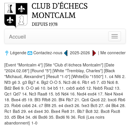
Accueil
Toggle
navigati
Légende
Contactez-nous
2025-2026
|
Me connecter
[Event "Montcalm 4"] [Site "Club d\'échecs Montcalm"] [Date
"2024.02.08"] [Round "5"] [White "Tremblay, Charles"] [Black
"Michaud, Alexandre"] [Result "1-0"] [WhiteElo "1550"] 1. c4 Nf6 2.
Nf3 g6 3. g3 Bg7 4. Bg2 O-O 5. Nc3 d6 6. Rb1 e5 7. d3 Nc6 8.
Bd2 Be6 9. O-O a6 10. b4 b5 11. cxb5 axb5 12. Nxb5 Rxa2 13.
Qc1 Qd7 14. Nc3 Raa8 15. b5 Nd4 16. Nxd4 exd4 17. Ne4 Nxe4
18. Bxe4 d5 19. Bf3 Rfb8 20. Bf4 Rb7 21. Qc6 Qxc6 22. bxc6 Rb6
23. Rxb6 cxb6 24. c7 Bf8 25. e4 dxe3 26. fxe3 Bc5 27. d4 Bb4 28.
Rc1 Ba5 29. e4 dxe4 30. Bxe4 Re8 31. Bb7 Bc8 32. Bxc8 Rxc8
33. d5 Bb4 34. d6 Bxd6 35. Bxd6 f6 36. Rc6 {Les noirs
abandonnent} 1-0