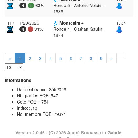
63%
Ronde 5 - Antoine Voisin -
N
+
1636
117
1/29/2026
Montcalm 4
1734
31%
Ronde 4 - Gaétan Gaulin -
N
-
1874
«
1
2
3
4
5
6
7
8
9
»
Informations
Date échéance: 8/4/2026
Nb. parties FQE: 547
Cote FQE: 1754
Indice: .18
No. membre FQE: 79391
Version 2.0.46
- (C) 2026 André Bourassa et Gabriel