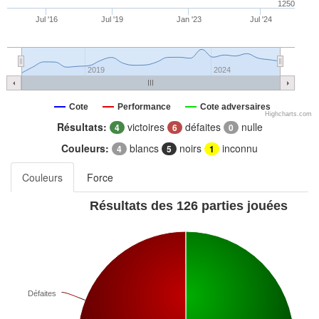
1250
Jul '16
Jul '19
Jan '23
Jul '24
2019
2024
Cote
Performance
Cote adversaires
Highcharts.com
Résultats:
victoires
défaites
nulle
4
6
0
Couleurs:
blancs
noirs
inconnu
4
5
1
Couleurs
Force
Résultats des 126 parties jouées
Défaites