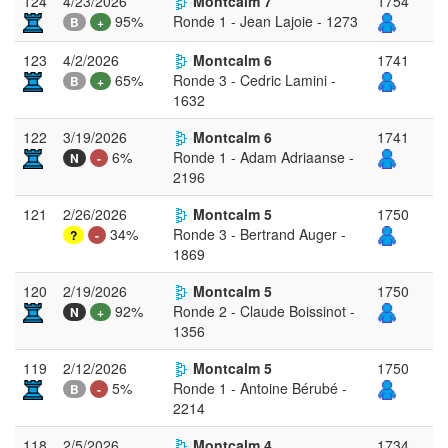
124
4/23/2026
Montcalm 7
1754
95%
Ronde 1 - Jean Lajoie - 1273
B
+
123
4/2/2026
Montcalm 6
1741
65%
Ronde 3 - Cedric Lamini -
B
+
1632
122
3/19/2026
Montcalm 6
1741
6%
Ronde 1 - Adam Adriaanse -
N
-
2196
121
2/26/2026
Montcalm 5
1750
34%
Ronde 3 - Bertrand Auger -
?
-
1869
120
2/19/2026
Montcalm 5
1750
92%
Ronde 2 - Claude Boissinot -
N
+
1356
119
2/12/2026
Montcalm 5
1750
5%
Ronde 1 - Antoine Bérubé -
B
-
2214
118
2/5/2026
Montcalm 4
1734