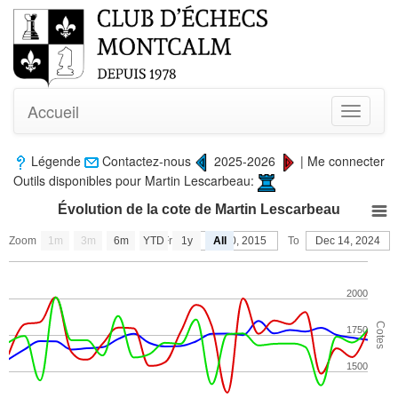
Accueil
Toggle
navigati
Légende
Contactez-nous
2025-2026
|
Me connecter
Outils disponibles pour Martin Lescarbeau:
Évolution de la cote de Martin Lescarbeau
Zoom
1m
3m
6m
YTD
From
1y
Oct 10, 2015
All
To
Dec 14, 2024
2000
Cotes
1750
1500