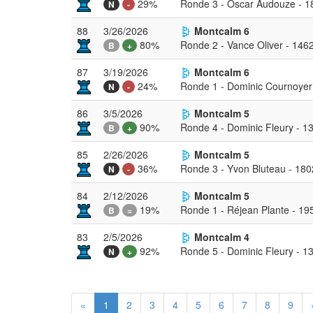
29%
Ronde 3 - Oscar Audouze - 1
N
-
88
3/26/2026
Montcalm 6
80%
Ronde 2 - Vance Oliver - 146
B
+
87
3/19/2026
Montcalm 6
24%
Ronde 1 - Dominic Cournoyer
N
-
86
3/5/2026
Montcalm 5
90%
Ronde 4 - Dominic Fleury - 1
B
+
85
2/26/2026
Montcalm 5
36%
Ronde 3 - Yvon Bluteau - 180
N
-
84
2/12/2026
Montcalm 5
19%
Ronde 1 - Réjean Plante - 19
B
=
83
2/5/2026
Montcalm 4
92%
Ronde 5 - Dominic Fleury - 1
N
+
«
1
2
3
4
5
6
7
8
9