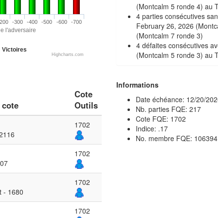
(Montcalm 5 ronde 4) au T
4 parties consécutives san
200
-300
-400
-500
-600
-700
February 26, 2026 (Montc
e l'adversaire
(Montcalm 7 ronde 3)
4 défaites consécutives a
Victoires
(Montcalm 5 ronde 3) au 
Highcharts.com
Informations
Cote
Date échéance: 12/20/202
 cote
Outils
Nb. parties FQE: 217
Cote FQE: 1702
1702
Indice: .17
 2116
No. membre FQE: 106394
1702
007
1702
t - 1680
1702