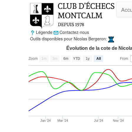
Accu
Légende
Contactez-nous
Outils disponibles pour Nicolas Bergeron:
Évolution de la cote de Nico
Zoom
1m
3m
6m
YTD
1y
All
From
Jan '24
Mar '24
Jul '24
Nov '24