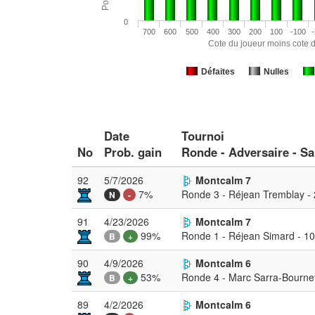
0
700
600
500
400
300
200
100
-100
-
Cote du joueur moins cote d
Défaites
Nulles
Date
Tournoi
No
Prob. gain
Ronde - Adversaire - Sa
92
5/7/2026
Montcalm 7
7%
Ronde 3 - Réjean Tremblay -
N
-
91
4/23/2026
Montcalm 7
99%
Ronde 1 - Réjean Simard - 1
B
+
90
4/9/2026
Montcalm 6
53%
Ronde 4 - Marc Sarra-Bourne
B
+
89
4/2/2026
Montcalm 6