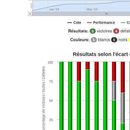
Jan '24
May '24
Cote
Performance
C
Résultats:
victoires
défai
5
4
Couleurs:
blancs
noirs
5
5
Résultats selon l'écart
100
Pourcentage de Victoires / Nulles / Défaites
75
50
25