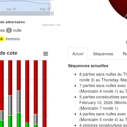
Jan '25
May '25
ote adversaires
Highcharts.com
tes
nulle
1
inconnu
0
 de cote
Actuel
Séquences
R
Séquences actuelles
8 parties sans nulles du 
ronde 3) au Thursday, Ma
7 parties sans nulles avec
(Montcalm 4 ronde 1) au 
5 parties consécutives san
February 12, 2026 (Montca
(Montcalm 7 ronde 1)
4 parties sans nulles ave
(Montcalm 5 ronde 4) au T
4 victoires consécutives 