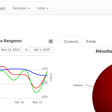
eil
Services
Infos
las Bergeron
Couleurs
Force
Nov 12, 2023
To
Jun 1, 2025
Résulta
1750
Cotes
1500
Défaites
1250
Mar '25
May '25