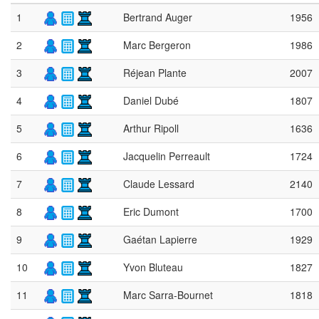
1
Bertrand Auger
1956
2
Marc Bergeron
1986
3
Réjean Plante
2007
4
Daniel Dubé
1807
5
Arthur Ripoll
1636
6
Jacquelin Perreault
1724
7
Claude Lessard
2140
8
Eric Dumont
1700
9
Gaétan Lapierre
1929
10
Yvon Bluteau
1827
11
Marc Sarra-Bournet
1818