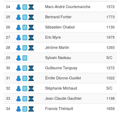
24
Marc-André Courtemanche
1572
25
Bertrand Fortier
1773
26
Sébastien Chabot
1130
27
Eric Myre
1975
28
Jérôme Martin
1293
29
Sylvain Nadeau
S/C
30
Guillaume Tanguay
1272
31
Émilie Dionne-Ouellet
1022
32
Stéphanie Michaud
S/C
33
Jean-Claude Gauthier
1198
34
Francis Thériault
1659