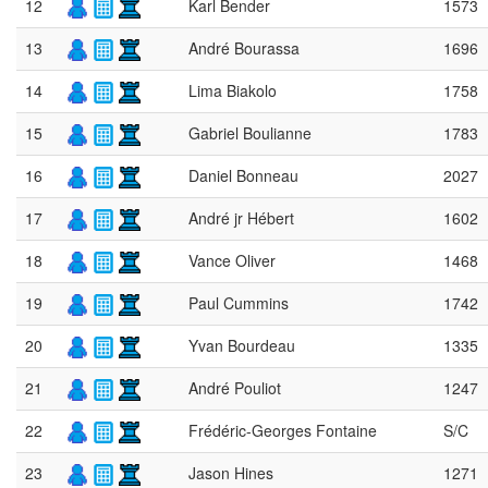
12
Karl Bender
1573
13
André Bourassa
1696
14
Lima Biakolo
1758
15
Gabriel Boulianne
1783
16
Daniel Bonneau
2027
17
André jr Hébert
1602
18
Vance Oliver
1468
19
Paul Cummins
1742
20
Yvan Bourdeau
1335
21
André Pouliot
1247
22
Frédéric-Georges Fontaine
S/C
23
Jason Hines
1271