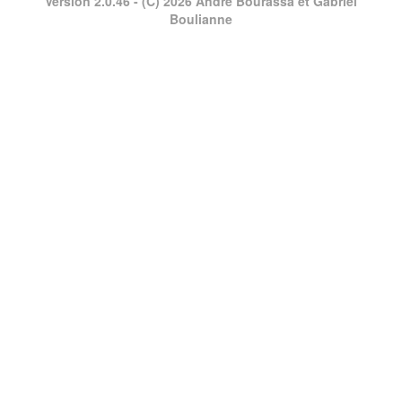
Version 2.0.46
- (C) 2026 André Bourassa et Gabriel
Boulianne