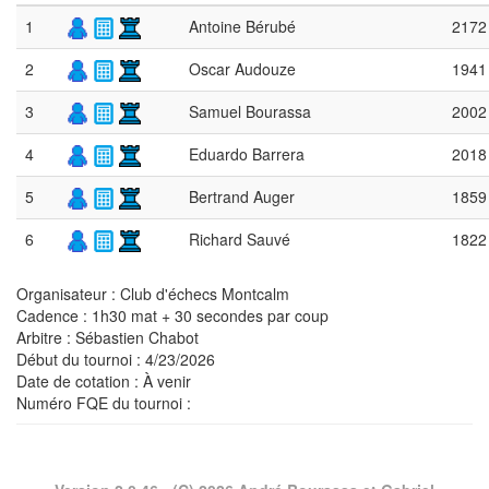
1
Antoine Bérubé
2172
2
Oscar Audouze
1941
3
Samuel Bourassa
2002
4
Eduardo Barrera
2018
5
Bertrand Auger
1859
6
Richard Sauvé
1822
Organisateur : Club d'échecs Montcalm
Cadence : 1h30 mat + 30 secondes par coup
Arbitre : Sébastien Chabot
Début du tournoi : 4/23/2026
Date de cotation : À venir
Numéro FQE du tournoi :