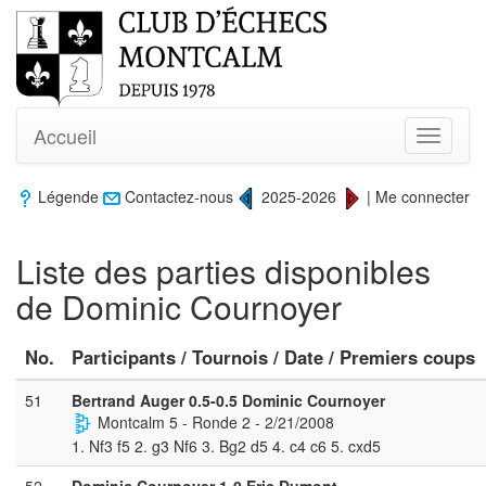
Accueil
Toggle
navigati
Légende
Contactez-nous
2025-2026
|
Me connecter
Liste des parties disponibles
de Dominic Cournoyer
No.
Participants / Tournois / Date / Premiers coups
51
Bertrand Auger 0.5-0.5 Dominic Cournoyer
Montcalm 5 - Ronde 2 - 2/21/2008
1. Nf3 f5 2. g3 Nf6 3. Bg2 d5 4. c4 c6 5. cxd5
52
Dominic Cournoyer 1-0 Eric Dumont