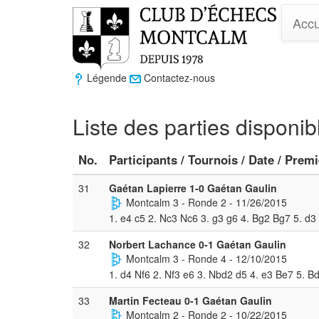
Accu
Légende
Contactez-nous
Liste des parties disponi
No.
Participants / Tournois / Date / Prem
31
Gaétan Lapierre 1-0 Gaétan Gaulin
Montcalm 3 - Ronde 2 - 11/26/2015
1. e4 c5 2. Nc3 Nc6 3. g3 g6 4. Bg2 Bg7 5. d3
32
Norbert Lachance 0-1 Gaétan Gaulin
Montcalm 3 - Ronde 4 - 12/10/2015
1. d4 Nf6 2. Nf3 e6 3. Nbd2 d5 4. e3 Be7 5. B
33
Martin Fecteau 0-1 Gaétan Gaulin
Montcalm 2 - Ronde 2 - 10/22/2015