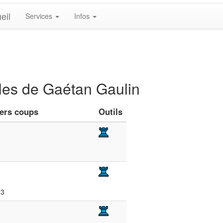
eil
Services
Infos
bles de Gaétan Gaulin
iers coups
Outils
d3