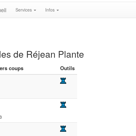
eil
Services
Infos
bles de Réjean Plante
iers coups
Outils
3