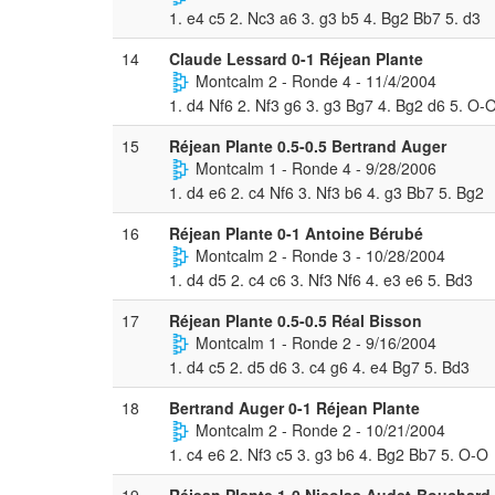
1. e4 c5 2. Nc3 a6 3. g3 b5 4. Bg2 Bb7 5. d3
14
Claude Lessard 0-1 Réjean Plante
Montcalm 2 - Ronde 4 - 11/4/2004
1. d4 Nf6 2. Nf3 g6 3. g3 Bg7 4. Bg2 d6 5. O-
15
Réjean Plante 0.5-0.5 Bertrand Auger
Montcalm 1 - Ronde 4 - 9/28/2006
1. d4 e6 2. c4 Nf6 3. Nf3 b6 4. g3 Bb7 5. Bg2
16
Réjean Plante 0-1 Antoine Bérubé
Montcalm 2 - Ronde 3 - 10/28/2004
1. d4 d5 2. c4 c6 3. Nf3 Nf6 4. e3 e6 5. Bd3
17
Réjean Plante 0.5-0.5 Réal Bisson
Montcalm 1 - Ronde 2 - 9/16/2004
1. d4 c5 2. d5 d6 3. c4 g6 4. e4 Bg7 5. Bd3
18
Bertrand Auger 0-1 Réjean Plante
Montcalm 2 - Ronde 2 - 10/21/2004
1. c4 e6 2. Nf3 c5 3. g3 b6 4. Bg2 Bb7 5. O-O
19
Réjean Plante 1-0 Nicolas Audet-Bouchard